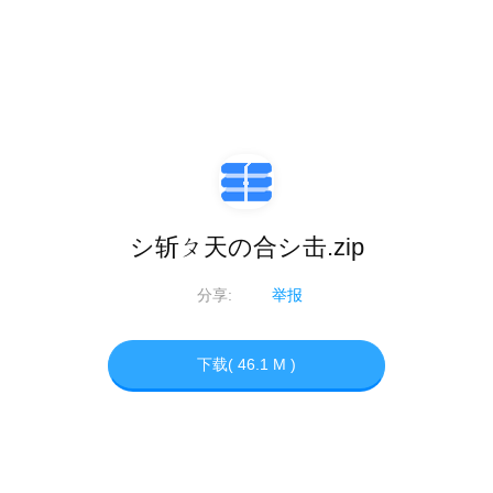
シ斩ㄆ天の合シ击.zip
分享:
⠀⠀
举报
下载( 46.1 M )